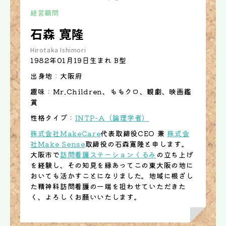
経営顧問
石森 寛隆
Hirotaka Ishimori
1982年01月19日生まれ B型
出身地 : 大阪府
趣味 : Mr.Children、ももクロ、観劇、映画鑑
賞
性格タイプ :
INTP-A（論理学者）
株式会社MakeCare
代表取締役CEO 兼
株式会
社Make Sense
取締役の石森寛隆と申します。
大阪市で
訪問看護ステーションくるみ
の立ち上げ
を経験し、その知見を縁あってこの東大阪の地に
おいても活かすことになりました。地域に根ざし
た精神科訪問看護の一端を担わせていただきた
く、よろしくお願いいたします。