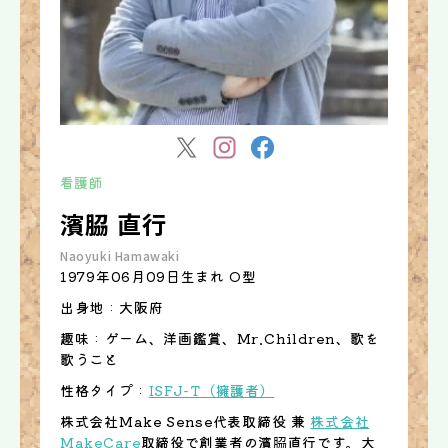
看護師
濱𦚰 直行
Naoyuki Hamawaki
1979年06月09日生まれ O型
出身地 : 大阪府
趣味 : ゲーム、洋画鑑賞、Mr.Children、歌を
歌うこと
性格タイプ :
ISFJ-T（擁護者）
株式会社Make Sense代表取締役 兼
株式会社
MakeCare
取締役で創業者の濱𦚰直行です。大