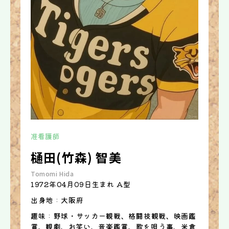
准看護師
樋田(竹森) 智美
Tomomi Hida
1972年04月09日生まれ A型
出身地 : 大阪府
趣味 : 野球・サッカー観戦、格闘技観戦、映画鑑
賞、観劇、お笑い、音楽鑑賞、歌を唄う事、米倉