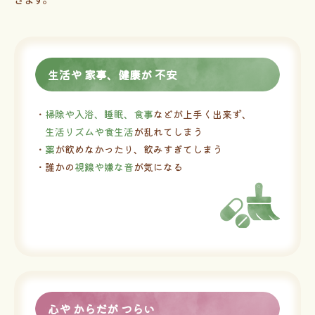
生活や 家事、健康が 不安
・
掃除や入浴、睡眠、食事
などが上手く出来ず、
生活リズムや食生活
が乱れてしまう
・
薬
が飲めなかったり、飲みすぎてしまう
・誰かの
視線や嫌な音
が気になる
心や からだが つらい