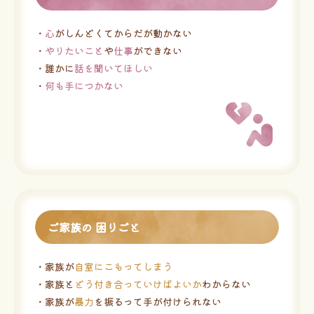
・
心
がしんどくてからだが動かない
・
やりたいこと
や
仕事
ができない
・誰かに
話を聞いてほしい
・
何も手につかない
ご家族の 困りごと
・家族が
自室にこもってしまう
・家族と
どう付き合っていけばよいか
わからない
・家族が
暴力
を振るって手が付けられない